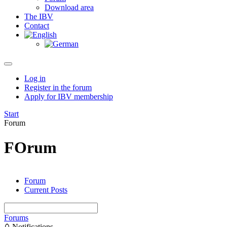
Download area
The IBV
Contact
Log in
Register in the forum
Apply for IBV membership
Start
Forum
FOrum
Forum
Current Posts
Forums
Notifications