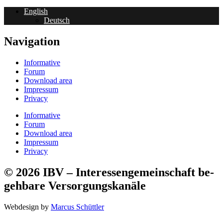
English
Deutsch
Navigation
Informative
Forum
Download area
Impressum
Privacy
Informative
Forum
Download area
Impressum
Privacy
© 2026 IBV – Interessen­ge­mein­schaft be­
geh­bare Ver­sorg­ungs­kanäle​
Webdesign by
Marcus Schüttler