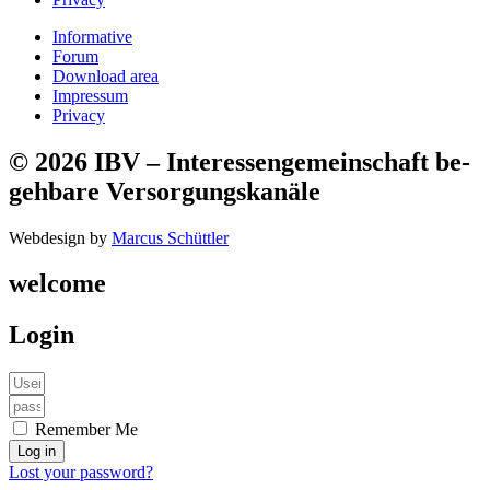
Informative
Forum
Download area
Impressum
Privacy
© 2026 IBV – Interessen­ge­mein­schaft be­
geh­bare Ver­sorg­ungs­kanäle​
Webdesign by
Marcus Schüttler
welcome
Login
Remember Me
Log in
Lost your password?