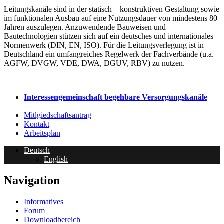
Leitungskanäle sind in der statisch – konstruktiven Gestaltung sowie
im funktionalen Ausbau auf eine Nutzungsdauer von mindestens 80
Jahren auszulegen. Anzuwendende Bauweisen und
Bautechnologien stützen sich auf ein deutsches und internationales
Normenwerk (DIN, EN, ISO). Für die Leitungsverlegung ist in
Deutschland ein umfangreiches Regelwerk der Fachverbände (u.a.
AGFW, DVGW, VDE, DWA, DGUV, RBV) zu nutzen.
Interessen­ge­mein­schaft be­geh­bare Ver­sorg­ungs­kanäle
Mitlgiedschaftsantrag
Kontakt
Arbeitsplan
Deutsch
English
Navigation
Informatives
Forum
Downloadbereich